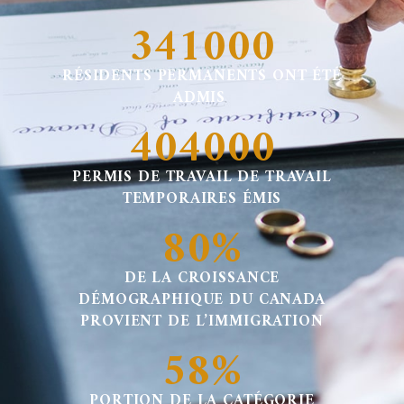
341000
RÉSIDENTS PERMANENTS ONT ÉTÉ
ADMIS
404000
PERMIS DE TRAVAIL DE TRAVAIL
TEMPORAIRES ÉMIS
80%
DE LA CROISSANCE
DÉMOGRAPHIQUE DU CANADA
PROVIENT DE L’IMMIGRATION
58%
PORTION DE LA CATÉGORIE