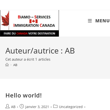
Skip
to
content
MENU
Auteur/autrice :
AB
Cet auteur a écrit 1 articles
>
AB
Hello world!
Auteur/autrice
Publication
Post
AB
janvier 3, 2021
Uncategorized