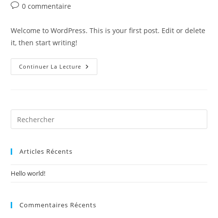
de
publiée :
category:
Commentaires
0 commentaire
la
de
publication :
la
Welcome to WordPress. This is your first post. Edit or delete
publication :
it, then start writing!
Hello
Continuer La Lecture
World!
Articles Récents
Hello world!
Commentaires Récents