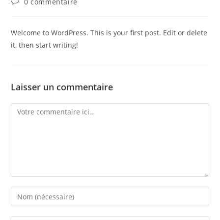
Commentaires
0 commentaire
la
de
publication :
la
publication :
Welcome to WordPress. This is your first post. Edit or delete
it, then start writing!
Laisser un commentaire
Comment
Enter
your
name