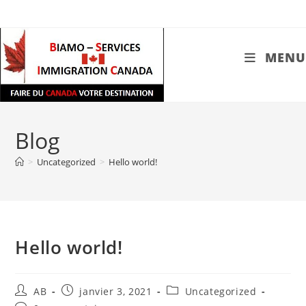
Skip
to
content
MENU
Blog
>
Uncategorized
>
Hello world!
Hello world!
Auteur/autrice
Publication
Post
AB
janvier 3, 2021
Uncategorized
de
publiée :
category: