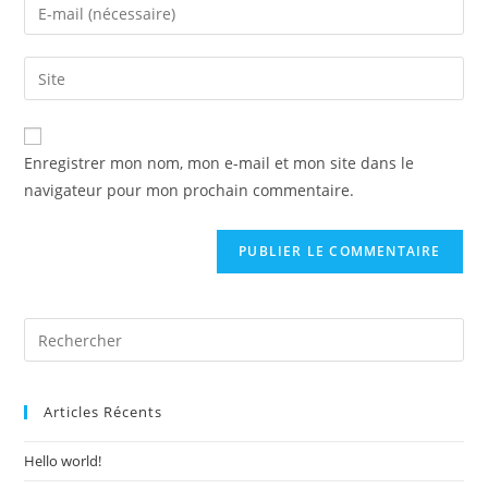
Enter
or
your
username
email
Saisir
to
address
l’URL
comment
to
de
comment
votre
Enregistrer mon nom, mon e-mail et mon site dans le
site
navigateur pour mon prochain commentaire.
(facultatif)
Articles Récents
Hello world!